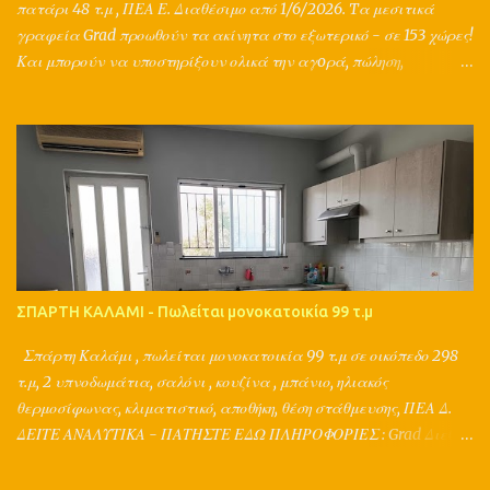
πατάρι 48 τ.μ , ΠΕΑ Ε. Διαθέσιμο από 1/6/2026. Tα μεσιτικά
γραφεία Grad προωθούν τα ακίνητα στο εξωτερικό - σε 153 χώρες!
Και μπορούν να υποστηρίξουν ολικά την αγoρά, πώληση,
ενοικίαση, αντιπαροχή, ανταλλαγή, διαχείριση, δανειοδότηση,
ασφάλιση ενός ακινήτου, με τη συνεργασία μηχανικών,
συμβολαιογράφων, δικηγόρων, τεχνικών, λογιστών, τραπεζών και
ασφαλιστικών εταιριών. Παράλληλα παρέχουν μια ολοκληρωμένη
διαφημιστική στρατηγική για το ακίνητό σας, καθώς ο Π.Τσιμπίδης
έχει σπουδές σε διαφήμιση, marketing, δημοσιογραφία,
κτηματομεσιτικά και και κατέχει ακαδημαϊκή πιστοποίηση στις
εκτιμήσεις ακινήτων. ΠΛΗΡΟΦΟΡΙΕΣ : Grad Διεθνή Μεσιτικά
Γραφεία Αθήνα, Σπάρτη Π.Τσιμπίδης Τηλ. 2177077305,
ΣΠΑΡΤΗ ΚΑΛΑΜΙ - Πωλείται μονοκατοικία 99 τ.μ
2731026001, 6980447385 www.grad.gr
Σπάρτη Καλάμι , πωλείται μονοκατοικία 99 τ.μ σε οικόπεδο 298
τ.μ, 2 υπνοδωμάτια, σαλόνι , κουζίνα , μπάνιο, ηλιακός
θερμοσίφωνας, κλιματιστικό, αποθήκη, θέση στάθμευσης, ΠΕΑ Δ.
ΔΕΙΤΕ ΑΝΑΛΥΤΙΚΑ - ΠΑΤΗΣΤΕ ΕΔΩ ΠΛΗΡΟΦΟΡΙΕΣ : Grad Διεθνή
Μεσιτικά Γραφεία Αθήνα, Τρίπολη, Σπάρτη Π.Τσιμπίδης Τηλ.
2103213405, 2731026001, 6980447385 www.grad.gr