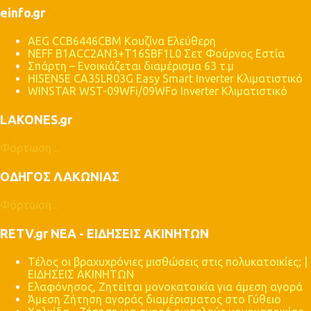
ι
einfo.gr
α
AEG CCB6446CBM Κουζίνα Ελεύθερη
NEFF B1ACC2AN3+T16SBF1L0 Σετ Φούρνος Εστία
Σπάρτη – Ενοικιάζεται διαμέρισμα 63 τ.μ
HISENSE CA35LR03G Easy Smart Inverter Κλιματιστικό
WINSTAR WST-09WFi/09WFo Inverter Κλιματιστικό
LAKONES.gr
Φόρτωση...
ΟΔΗΓΟΣ ΛΑΚΩΝΙΑΣ
Φόρτωση...
RETV.gr ΝΕΑ - ΕΙΔΗΣΕΙΣ ΑΚΙΝΗΤΩΝ
Τέλος οι βραχυχρόνιες μισθώσεις στις πολυκατοικίες; |
ΕΙΔΗΣΕΙΣ ΑΚΙΝΗΤΩΝ
Ελαφόνησος, Ζητείται μονοκατοικία για άμεση αγορά
Άμεση Ζήτηση αγοράς διαμέρισματος στο Γύθειο