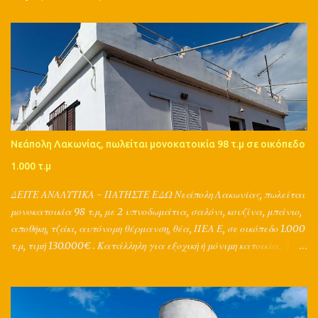
Νεάπολη Λακωνίας, πωλείται μονοκατοικία 98 τ.μ σε οικόπεδο
1.000 τ.μ
ΔΕΙΤΕ ΑΝΑΛΥΤΙΚΑ - ΠΑΤΗΣΤΕ ΕΔΩ Νεάπολη Λακωνίας, πωλείται
μονοκατοικία 98 τ.μ, με 2 υπνοδωμάτια, σαλόνι, κουζίνα, μπάνιο,
αποθήκη, τζάκι, αυτόνομη θέρμανση, θέα, ΠΕΑ Ε, σε οικόπεδο 1.000
τ.μ, τιμή 130.000€ . Κατάλληλη για εξοχική ή μόνιμη κατοικία. Τα
μεσιτικά γραφεία Grad από το 1998 προωθούν τα ακίνητα στο
εξωτερικό - σε 153 χώρες! Και μπορούν να υποστηρίξουν ολικά την
αγoρά, πώληση, ενοικίαση, αντιπαροχή, ανταλλαγή, διαχείριση,
εκτίμηση, δανειοδότηση, ασφάλιση ενός ακινήτου, με τη