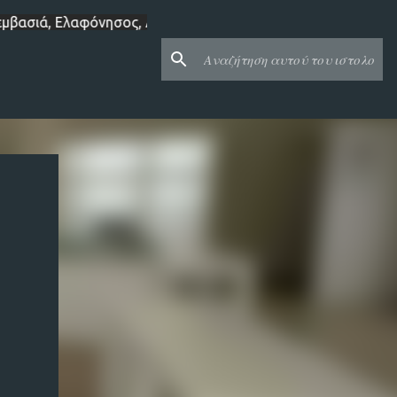
Μαυροβούνι, Βαθύ, Αρεόπολη, Γερολιμένας, Βάθεια, Κότρωνα