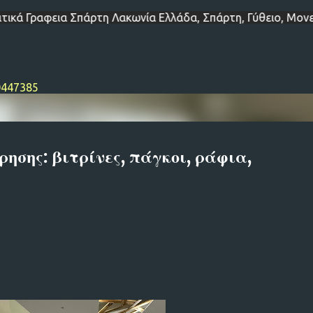
λλάδα, Σπάρτη, Γύθειο, Μονεμβασιά, Ελαφόνησος, Λιμένι, 
Μετάβαση στο κύριο περιεχόμενο
0447385
ησης: βιτρίνες, πάγκοι, ράφια,