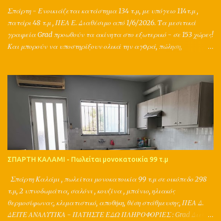
2177077305, 2731026001, 6980447385 www.grad.gr
Σπάρτη - Ενοικιάζεται κατάστημα 134 τ.μ, με υπόγειο 114τ.μ ,
πατάρι 48 τ.μ , ΠΕΑ Ε. Διαθέσιμο από 1/6/2026. Tα μεσιτικά
γραφεία Grad προωθούν τα ακίνητα στο εξωτερικό - σε 153 χώρες!
Και μπορούν να υποστηρίξουν ολικά την αγoρά, πώληση,
ενοικίαση, αντιπαροχή, ανταλλαγή, διαχείριση, δανειοδότηση,
ασφάλιση ενός ακινήτου, με τη συνεργασία μηχανικών,
συμβολαιογράφων, δικηγόρων, τεχνικών, λογιστών, τραπεζών και
ασφαλιστικών εταιριών. Παράλληλα παρέχουν μια ολοκληρωμένη
διαφημιστική στρατηγική για το ακίνητό σας, καθώς ο Π.Τσιμπίδης
έχει σπουδές σε διαφήμιση, marketing, δημοσιογραφία,
κτηματομεσιτικά και και κατέχει ακαδημαϊκή πιστοποίηση στις
εκτιμήσεις ακινήτων. ΠΛΗΡΟΦΟΡΙΕΣ : Grad Διεθνή Μεσιτικά
Γραφεία Αθήνα, Σπάρτη Π.Τσιμπίδης Τηλ. 2177077305,
ΣΠΑΡΤΗ ΚΑΛΑΜΙ - Πωλείται μονοκατοικία 99 τ.μ
2731026001, 6980447385 www.grad.gr
Σπάρτη Καλάμι , πωλείται μονοκατοικία 99 τ.μ σε οικόπεδο 298
τ.μ, 2 υπνοδωμάτια, σαλόνι , κουζίνα , μπάνιο, ηλιακός
θερμοσίφωνας, κλιματιστικό, αποθήκη, θέση στάθμευσης, ΠΕΑ Δ.
ΔΕΙΤΕ ΑΝΑΛΥΤΙΚΑ - ΠΑΤΗΣΤΕ ΕΔΩ ΠΛΗΡΟΦΟΡΙΕΣ : Grad Διεθνή