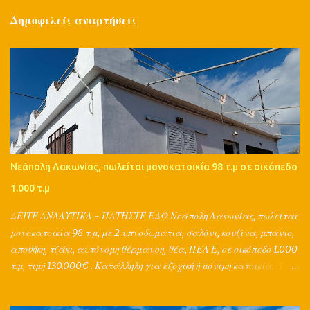
Δημοφιλείς αναρτήσεις
Νεάπολη Λακωνίας, πωλείται μονοκατοικία 98 τ.μ σε οικόπεδο
1.000 τ.μ
ΔΕΙΤΕ ΑΝΑΛΥΤΙΚΑ - ΠΑΤΗΣΤΕ ΕΔΩ Νεάπολη Λακωνίας, πωλείται
μονοκατοικία 98 τ.μ, με 2 υπνοδωμάτια, σαλόνι, κουζίνα, μπάνιο,
αποθήκη, τζάκι, αυτόνομη θέρμανση, θέα, ΠΕΑ Ε, σε οικόπεδο 1.000
τ.μ, τιμή 130.000€ . Κατάλληλη για εξοχική ή μόνιμη κατοικία. Τα
μεσιτικά γραφεία Grad από το 1998 προωθούν τα ακίνητα στο
εξωτερικό - σε 153 χώρες! Και μπορούν να υποστηρίξουν ολικά την