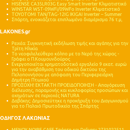
HISENSE CA35LR03G Easy Smart Inverter Κλιματιστικό
WINSTAR WST-09WFi/09WFo Inverter Κλιματιστικό
TOYOTOMI TAN/TAG-12IG IKIGAI Inverter – Summer
Σπάρτη, ενοικιάζεται επιπλωμένο διαμέρισμα 76 τ.μ,
LAKONES.gr
Ρειχέα: Συγκινητική εκδήλωση τιμής και αγάπης για την
Τρίτη Ηλικία
Το νεοφιλελεύθερο κόλπο με το Νερό της χώρας -
Γράφει ο Π.Κουμουνδούρος
Ενεργοποιείται χρηματοδοτικό εργαλείο 9 εκατ. ευρώ
για την αναβάθμιση του οδικού δικτύου της
Πελοποννήσου με απόφαση του Περιφερειάρχη
Δημήτρη Πτωχού
ΠΡΟΣΟΧΗ! ΕΚΤΑΚΤΗ ΠΡΟΕΙΔΟΠΟΙΗΣΗ - Απαγόρευση
διέλευσης, παραμονής και κυκλοφορίας προσώπων και
οχημάτων σε περιοχές NATURA
Δαβάκης: Δημοσιεύτηκε η προκήρυξη του Διαγωνισμού
για το Παλαιό Πρωτοδικείο της Σπάρτης
ΟΔΗΓΟΣ ΛΑΚΩΝΙΑΣ
MENOY NOIRE CAFE Σπάρτη και Delivery 2731022511