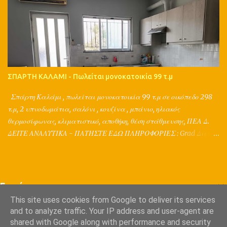
ασφαλιστικών εταιριών. Παράλληλα παρέχουν μια ολοκληρωμένη
διαφημιστική στρατηγική για το ακίνητό σας, καθώς ο Π.Τσιμπίδης
έχει σπουδές σε διαφήμιση, marketing, δημοσιογραφία,
κτηματομεσιτικά και και κατέχει ακαδημαϊκή πιστοποίηση στις
εκτιμήσεις ακινήτων. ΠΛΗΡΟΦΟΡΙΕΣ : Grad Διεθνή Μεσιτικά
Γραφεία Αθήνα, Σπάρτη Π.Τσιμπίδης Τηλ. 2177077305,
ΣΠΑΡΤΗ ΚΑΛΑΜΙ - Πωλείται μονοκατοικία 99 τ.μ
2731026001, 6980447385 www.grad.gr
Σπάρτη Καλάμι , πωλείται μονοκατοικία 99 τ.μ σε οικόπεδο 298
τ.μ, 2 υπνοδωμάτια, σαλόνι , κουζίνα , μπάνιο, ηλιακός
θερμοσίφωνας, κλιματιστικό, αποθήκη, θέση στάθμευσης, ΠΕΑ Δ.
ΔΕΙΤΕ ΑΝΑΛΥΤΙΚΑ - ΠΑΤΗΣΤΕ ΕΔΩ ΠΛΗΡΟΦΟΡΙΕΣ : Grad Διεθνή
Μεσιτικά Γραφεία Αθήνα, Τρίπολη, Σπάρτη Π.Τσιμπίδης Τηλ.
2103213405, 2731026001, 6980447385 www.grad.gr
Ετικέτες
This site uses cookies from Google to deliver its services
and to analyze traffic. Your IP address and user-agent are
ΠΑΝΑΓΙΩΤΗΣ ΤΣΙΜΠΙΔΗΣ ΔΗΜΟΣΙΟΓΡΑΦΟΣ
shared with Google along with performance and security