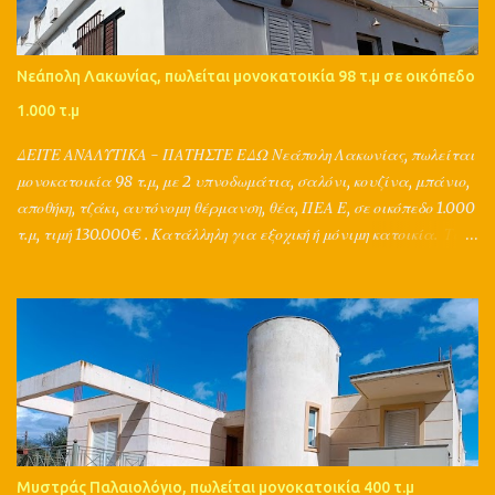
Νεάπολη Λακωνίας, πωλείται μονοκατοικία 98 τ.μ σε οικόπεδο
1.000 τ.μ
ΔΕΙΤΕ ΑΝΑΛΥΤΙΚΑ - ΠΑΤΗΣΤΕ ΕΔΩ Νεάπολη Λακωνίας, πωλείται
μονοκατοικία 98 τ.μ, με 2 υπνοδωμάτια, σαλόνι, κουζίνα, μπάνιο,
αποθήκη, τζάκι, αυτόνομη θέρμανση, θέα, ΠΕΑ Ε, σε οικόπεδο 1.000
τ.μ, τιμή 130.000€ . Κατάλληλη για εξοχική ή μόνιμη κατοικία. Τα
μεσιτικά γραφεία Grad από το 1998 προωθούν τα ακίνητα στο
εξωτερικό - σε 153 χώρες! Και μπορούν να υποστηρίξουν ολικά την
αγoρά, πώληση, ενοικίαση, αντιπαροχή, ανταλλαγή, διαχείριση,
εκτίμηση, δανειοδότηση, ασφάλιση ενός ακινήτου, με τη
συνεργασία μηχανικών, συμβολαιογράφων, δικηγόρων, τεχνικών,
λογιστών, τραπεζών και ασφαλιστικών εταιριών. Παράλληλα
παρέχουν μια ολοκληρωμένη διαφημιστική στρατηγική για το
ακίνητό σας, καθώς ο Π.Τσιμπίδης έχει σπουδές σε διαφήμιση,
marketing, δημοσιογραφία, κτηματομεσιτικά και κατέχει
Μυστράς Παλαιολόγιο, πωλείται μονοκατοικία 400 τ.μ