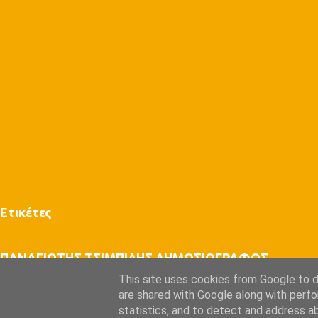
Ετικέτες
ΠΑΝΑΓΙΩΤΗΣ ΤΣΙΜΠΙΔΗΣ ΔΗΜΟΣΙΟΓΡΑΦΟΣ
This site uses cookies from Google to de
email: panlakonian@gmail.com , τηλ. 6980447385
are shared with Google along with perfo
statistics, and to detect and address a