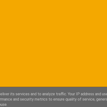
liver its services and to analyze traffic. Your IP address and us
rmance and security metrics to ensure quality of service, gene
buse.
Από το Blogger