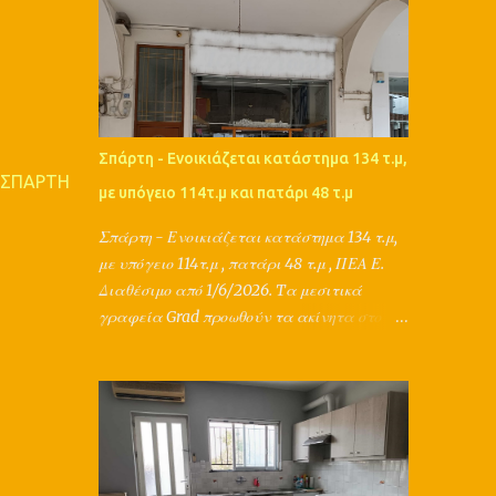
προωθούν τα ακίνητα στο εξωτερικό - σε 153
Σίγουρα είμαστε ξεχωριστοί για δύο
χώρες! Και μπορούν να υποστηρίξουν ολικά
λόγους: -Είμαστε προσανατολισμένοι
την αγoρά, πώληση, ενοικίαση, αντιπαροχή,
πάντα στο συμφέρον σας. -Είμαστε μέλη
ανταλλαγή, διαχείριση, εκτίμηση,
Διεθνών Οργανισμών. Στόχο...
δανειοδότηση, ασφάλιση ενός ακινήτου, με
τη συνεργασία μηχανικών,
Σπάρτη - Ενοικιάζεται κατάστημα 134 τ.μ,
συμβολαιογράφων, δικηγόρων, τεχνικών,
 ΣΠΑΡΤΗ
με υπόγειο 114τ.μ και πατάρι 48 τ.μ
λογιστών, τραπεζών και ασφαλιστικών
εταιριών. Παράλληλα παρέχουν μια
Σπάρτη - Ενοικιάζεται κατάστημα 134 τ.μ,
ολοκληρωμένη διαφημιστική στρατηγική για
με υπόγειο 114τ.μ , πατάρι 48 τ.μ , ΠΕΑ Ε.
το ακίνητό σας, καθώς ο Π.Τσιμπίδης έχει
Διαθέσιμο από 1/6/2026. Tα μεσιτικά
σπουδές σε διαφήμιση, marketing,
γραφεία Grad προωθούν τα ακίνητα στο
δημοσιογραφία, κτηματομεσιτικά και και
εξωτερικό - σε 153 χώρες! Και μπορούν να
κατέχει ακαδημαϊκή πιστοποίηση στις
υποστηρίξουν ολικά την αγoρά, πώληση,
εκτιμήσεις ακινήτων. ΠΛΗΡΟΦΟΡΙΕΣ : Grad
ενοικίαση, αντιπαροχή, ανταλλαγή,
Διεθνή Μεσιτικά Γραφεία Αθήνα, Σπάρτη
διαχείριση, δανειοδότηση, ασφάλιση ενός
Π.Τσιμπίδης Τηλ. 2177077305, 2731026001,
ακινήτου, με τη συνεργασία μηχανικών,
6980447385 www.grad.gr
συμβολαιογράφων, δικηγόρων, τεχνικών,