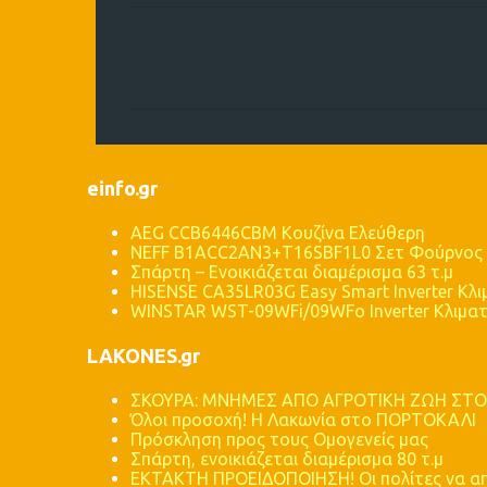
Σ
χ
ό
λ
ι
einfo.gr
α
AEG CCB6446CBM Κουζίνα Ελεύθερη
NEFF B1ACC2AN3+T16SBF1L0 Σετ Φούρνος 
Σπάρτη – Ενοικιάζεται διαμέρισμα 63 τ.μ
HISENSE CA35LR03G Easy Smart Inverter Κλι
WINSTAR WST-09WFi/09WFo Inverter Κλιματ
LAKONES.gr
ΣΚΟΥΡΑ: ΜΝΗΜΕΣ ΑΠΟ ΑΓΡΟΤΙΚΗ ΖΩΗ ΣΤΟ
Όλοι προσοχή! Η Λακωνία στο ΠΟΡΤΟΚΑΛΙ
Πρόσκληση προς τους Ομογενείς μας
Σπάρτη, ενοικιάζεται διαμέρισμα 80 τ.μ
ΕΚΤΑΚΤΗ ΠΡΟΕΙΔΟΠΟΙΗΣΗ! Οι πολίτες να απ