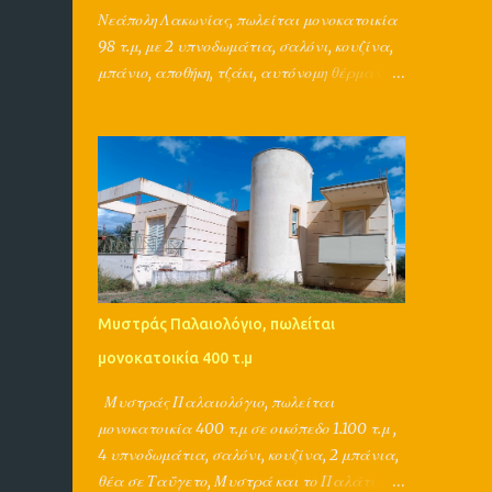
Νεάπολη Λακωνίας, πωλείται μονοκατοικία
98 τ.μ, με 2 υπνοδωμάτια, σαλόνι, κουζίνα,
μπάνιο, αποθήκη, τζάκι, αυτόνομη θέρμανση,
θέα, ΠΕΑ Ε, σε οικόπεδο 1.000 τ.μ, τιμή
130.000€ . Κατάλληλη για εξοχική ή μόνιμη
κατοικία. Τα μεσιτικά γραφεία Grad από
το 1998 προωθούν τα ακίνητα στο εξωτερικό
- σε 153 χώρες! Και μπορούν να
υποστηρίξουν ολικά την αγoρά, πώληση,
ενοικίαση, αντιπαροχή, ανταλλαγή,
διαχείριση, εκτίμηση, δανειοδότηση,
ασφάλιση ενός ακινήτου, με τη συνεργασία
Μυστράς Παλαιολόγιο, πωλείται
μηχανικών, συμβολαιογράφων, δικηγόρων,
μονοκατοικία 400 τ.μ
τεχνικών, λογιστών, τραπεζών και
ασφαλιστικών εταιριών. Παράλληλα
Μυστράς Παλαιολόγιο, πωλείται
παρέχουν μια ολοκληρωμένη διαφημιστική
μονοκατοικία 400 τ.μ σε οικόπεδο 1.100 τ.μ ,
στρατηγική για το ακίνητό σας, καθώς ο
4 υπνοδωμάτια, σαλόνι, κουζίνα, 2 μπάνια,
Π.Τσιμπίδης έχει σπουδές σε διαφήμιση,
θέα σε Ταΰγετο, Μυστρά και το Παλάτι των