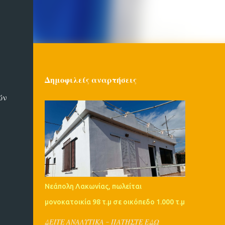
Δημοφιλείς αναρτήσεις
ών
Νεάπολη Λακωνίας, πωλείται
μονοκατοικία 98 τ.μ σε οικόπεδο 1.000 τ.μ
ΔΕΙΤΕ ΑΝΑΛΥΤΙΚΑ - ΠΑΤΗΣΤΕ ΕΔΩ