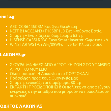
λ
ι
einfo.gr
α
AEG CCB6446CBM Κουζίνα Ελεύθερη
NEFF B1ACC2AN3+T16SBF1L0 Σετ Φούρνος Εστία
Σπάρτη – Ενοικιάζεται διαμέρισμα 63 τ.μ
HISENSE CA35LR03G Easy Smart Inverter Κλιματιστικό
WINSTAR WST-09WFi/09WFo Inverter Κλιματιστικό
LAKONES.gr
ΣΚΟΥΡΑ: ΜΝΗΜΕΣ ΑΠΟ ΑΓΡΟΤΙΚΗ ΖΩΗ ΣΤΟ ΥΠΑΙΘΡΙΟ
ΑΓΡΟΤΙΚΟ ΜΟΥΣΕΙΟ
Όλοι προσοχή! Η Λακωνία στο ΠΟΡΤΟΚΑΛΙ
Πρόσκληση προς τους Ομογενείς μας
Σπάρτη, ενοικιάζεται διαμέρισμα 80 τ.μ
ΕΚΤΑΚΤΗ ΠΡΟΕΙΔΟΠΟΙΗΣΗ! Οι πολίτες να αποφεύγουν
ενέργειες στην ύπαιθρο που μπορούν να προκαλέσουν
πυρκαγιά
ΟΔΗΓΟΣ ΛΑΚΩΝΙΑΣ