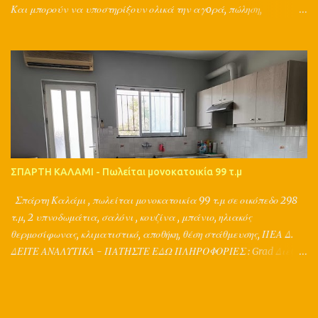
Και μπορούν να υποστηρίξουν ολικά την αγoρά, πώληση,
ενοικίαση, αντιπαροχή, ανταλλαγή, διαχείριση, δανειοδότηση,
ασφάλιση ενός ακινήτου, με τη συνεργασία μηχανικών,
συμβολαιογράφων, δικηγόρων, τεχνικών, λογιστών, τραπεζών και
ασφαλιστικών εταιριών. Παράλληλα παρέχουν μια ολοκληρωμένη
διαφημιστική στρατηγική για το ακίνητό σας, καθώς ο Π.Τσιμπίδης
έχει σπουδές σε διαφήμιση, marketing, δημοσιογραφία,
κτηματομεσιτικά και και κατέχει ακαδημαϊκή πιστοποίηση στις
εκτιμήσεις ακινήτων. ΠΛΗΡΟΦΟΡΙΕΣ : Grad Διεθνή Μεσιτικά
Γραφεία Αθήνα, Σπάρτη Π.Τσιμπίδης Τηλ. 2177077305,
ΣΠΑΡΤΗ ΚΑΛΑΜΙ - Πωλείται μονοκατοικία 99 τ.μ
2731026001, 6980447385 www.grad.gr
Σπάρτη Καλάμι , πωλείται μονοκατοικία 99 τ.μ σε οικόπεδο 298
τ.μ, 2 υπνοδωμάτια, σαλόνι , κουζίνα , μπάνιο, ηλιακός
θερμοσίφωνας, κλιματιστικό, αποθήκη, θέση στάθμευσης, ΠΕΑ Δ.
ΔΕΙΤΕ ΑΝΑΛΥΤΙΚΑ - ΠΑΤΗΣΤΕ ΕΔΩ ΠΛΗΡΟΦΟΡΙΕΣ : Grad Διεθνή
Μεσιτικά Γραφεία Αθήνα, Τρίπολη, Σπάρτη Π.Τσιμπίδης Τηλ.
2103213405, 2731026001, 6980447385 www.grad.gr