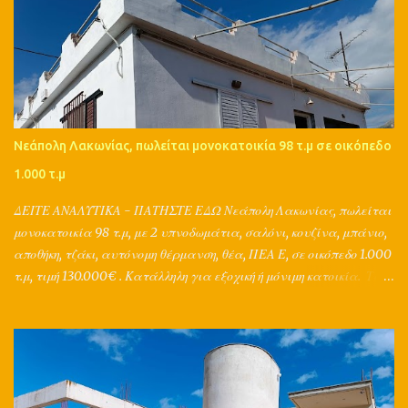
Νεάπολη Λακωνίας, πωλείται μονοκατοικία 98 τ.μ σε οικόπεδο
1.000 τ.μ
ΔΕΙΤΕ ΑΝΑΛΥΤΙΚΑ - ΠΑΤΗΣΤΕ ΕΔΩ Νεάπολη Λακωνίας, πωλείται
μονοκατοικία 98 τ.μ, με 2 υπνοδωμάτια, σαλόνι, κουζίνα, μπάνιο,
αποθήκη, τζάκι, αυτόνομη θέρμανση, θέα, ΠΕΑ Ε, σε οικόπεδο 1.000
τ.μ, τιμή 130.000€ . Κατάλληλη για εξοχική ή μόνιμη κατοικία. Τα
μεσιτικά γραφεία Grad από το 1998 προωθούν τα ακίνητα στο
εξωτερικό - σε 153 χώρες! Και μπορούν να υποστηρίξουν ολικά την
αγoρά, πώληση, ενοικίαση, αντιπαροχή, ανταλλαγή, διαχείριση,
εκτίμηση, δανειοδότηση, ασφάλιση ενός ακινήτου, με τη
συνεργασία μηχανικών, συμβολαιογράφων, δικηγόρων, τεχνικών,
λογιστών, τραπεζών και ασφαλιστικών εταιριών. Παράλληλα