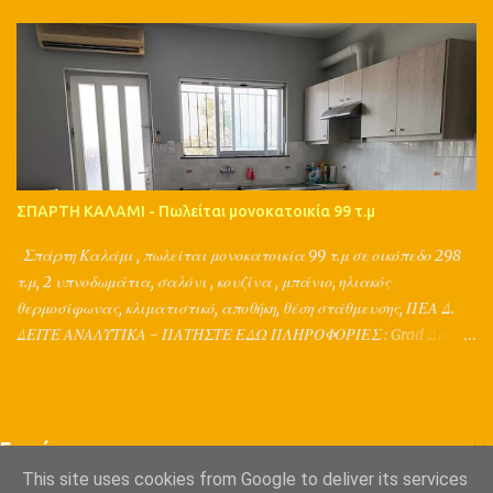
ασφάλιση ενός ακινήτου, με τη συνεργασία μηχανικών,
συμβολαιογράφων, δικηγόρων, τεχνικών, λογιστών, τραπεζών και
ασφαλιστικών εταιριών. Παράλληλα παρέχουν μια ολοκληρωμένη
διαφημιστική στρατηγική για το ακίνητό σας, καθώς ο Π.Τσιμπίδης
έχει σπουδές σε διαφήμιση, marketing, δημοσιογραφία,
κτηματομεσιτικά και και κατέχει ακαδημαϊκή πιστοποίηση στις
εκτιμήσεις ακινήτων. ΠΛΗΡΟΦΟΡΙΕΣ : Grad Διεθνή Μεσιτικά
Γραφεία Αθήνα, Σπάρτη Π.Τσιμπίδης Τηλ. 2177077305,
ΣΠΑΡΤΗ ΚΑΛΑΜΙ - Πωλείται μονοκατοικία 99 τ.μ
2731026001, 6980447385 www.grad.gr
Σπάρτη Καλάμι , πωλείται μονοκατοικία 99 τ.μ σε οικόπεδο 298
τ.μ, 2 υπνοδωμάτια, σαλόνι , κουζίνα , μπάνιο, ηλιακός
θερμοσίφωνας, κλιματιστικό, αποθήκη, θέση στάθμευσης, ΠΕΑ Δ.
ΔΕΙΤΕ ΑΝΑΛΥΤΙΚΑ - ΠΑΤΗΣΤΕ ΕΔΩ ΠΛΗΡΟΦΟΡΙΕΣ : Grad Διεθνή
Μεσιτικά Γραφεία Αθήνα, Τρίπολη, Σπάρτη Π.Τσιμπίδης Τηλ.
2103213405, 2731026001, 6980447385 www.grad.gr
Ετικέτες
This site uses cookies from Google to deliver its services