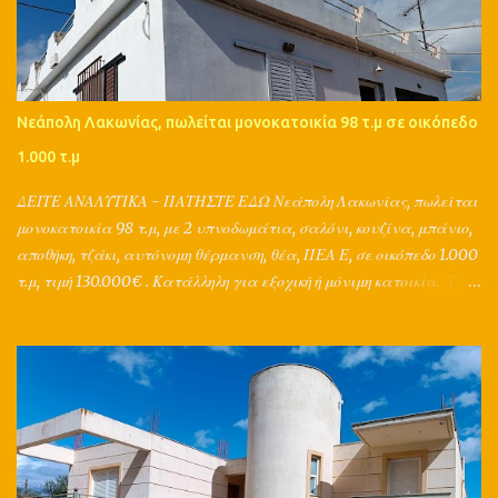
Νεάπολη Λακωνίας, πωλείται μονοκατοικία 98 τ.μ σε οικόπεδο
1.000 τ.μ
ΔΕΙΤΕ ΑΝΑΛΥΤΙΚΑ - ΠΑΤΗΣΤΕ ΕΔΩ Νεάπολη Λακωνίας, πωλείται
μονοκατοικία 98 τ.μ, με 2 υπνοδωμάτια, σαλόνι, κουζίνα, μπάνιο,
αποθήκη, τζάκι, αυτόνομη θέρμανση, θέα, ΠΕΑ Ε, σε οικόπεδο 1.000
τ.μ, τιμή 130.000€ . Κατάλληλη για εξοχική ή μόνιμη κατοικία. Τα
μεσιτικά γραφεία Grad από το 1998 προωθούν τα ακίνητα στο
εξωτερικό - σε 153 χώρες! Και μπορούν να υποστηρίξουν ολικά την
αγoρά, πώληση, ενοικίαση, αντιπαροχή, ανταλλαγή, διαχείριση,
εκτίμηση, δανειοδότηση, ασφάλιση ενός ακινήτου, με τη
συνεργασία μηχανικών, συμβολαιογράφων, δικηγόρων, τεχνικών,
λογιστών, τραπεζών και ασφαλιστικών εταιριών. Παράλληλα
παρέχουν μια ολοκληρωμένη διαφημιστική στρατηγική για το
ακίνητό σας, καθώς ο Π.Τσιμπίδης έχει σπουδές σε διαφήμιση,