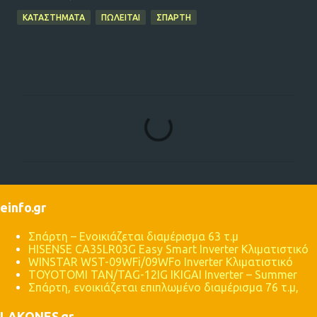
ΚΑΤΑΣΤΗΜΑΤΑ
ΠΩΛΕΙΤΑΙ
ΣΠΑΡΤΗ
Σ
χ
ό
λ
ι
einfo.gr
α
Σπάρτη – Ενοικιάζεται διαμέρισμα 63 τ.μ
HISENSE CA35LR03G Easy Smart Inverter Κλιματιστικό
WINSTAR WST-09WFi/09WFo Inverter Κλιματιστικό
TOYOTOMI TAN/TAG-12IG IKIGAI Inverter – Summer
Σπάρτη, ενοικιάζεται επιπλωμένο διαμέρισμα 76 τ.μ,
LAKONES.gr