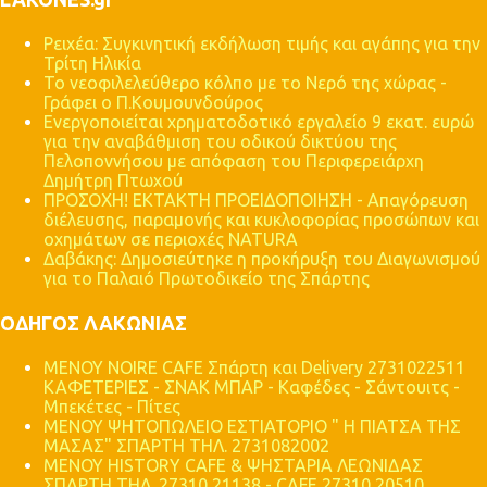
Ρειχέα: Συγκινητική εκδήλωση τιμής και αγάπης για την
Τρίτη Ηλικία
Το νεοφιλελεύθερο κόλπο με το Νερό της χώρας -
Γράφει ο Π.Κουμουνδούρος
Ενεργοποιείται χρηματοδοτικό εργαλείο 9 εκατ. ευρώ
για την αναβάθμιση του οδικού δικτύου της
Πελοποννήσου με απόφαση του Περιφερειάρχη
Δημήτρη Πτωχού
ΠΡΟΣΟΧΗ! ΕΚΤΑΚΤΗ ΠΡΟΕΙΔΟΠΟΙΗΣΗ - Απαγόρευση
διέλευσης, παραμονής και κυκλοφορίας προσώπων και
οχημάτων σε περιοχές NATURA
Δαβάκης: Δημοσιεύτηκε η προκήρυξη του Διαγωνισμού
για το Παλαιό Πρωτοδικείο της Σπάρτης
ΟΔΗΓΟΣ ΛΑΚΩΝΙΑΣ
MENOY NOIRE CAFE Σπάρτη και Delivery 2731022511
ΚΑΦΕΤΕΡΙΕΣ - ΣΝΑΚ ΜΠΑΡ - Καφέδες - Σάντουιτς -
Μπεκέτες - Πίτες
ΜΕΝΟΥ ΨΗΤΟΠΩΛΕΙΟ ΕΣΤΙΑΤΟΡΙΟ " Η ΠΙΑΤΣΑ ΤΗΣ
ΜΑΣΑΣ" ΣΠΑΡΤΗ ΤΗΛ. 2731082002
ΜΕΝΟΥ HISTORY CAFE & ΨΗΣΤΑΡΙΑ ΛΕΩΝΙΔΑΣ
ΣΠΑΡΤΗ ΤΗΛ. 27310 21138 - CAFE 27310 20510