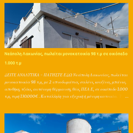
Νεάπολη Λακωνίας, πωλείται μονοκατοικία 98 τ.μ σε οικόπεδο
1.000 τ.μ
ΔΕΙΤΕ ΑΝΑΛΥΤΙΚΑ - ΠΑΤΗΣΤΕ ΕΔΩ Νεάπολη Λακωνίας, πωλείται
μονοκατοικία 98 τ.μ, με 2 υπνοδωμάτια, σαλόνι, κουζίνα, μπάνιο,
αποθήκη, τζάκι, αυτόνομη θέρμανση, θέα, ΠΕΑ Ε, σε οικόπεδο 1.000
τ.μ, τιμή 130.000€ . Κατάλληλη για εξοχική ή μόνιμη κατοικία. Τα
μεσιτικά γραφεία Grad από το 1998 προωθούν τα ακίνητα στο
εξωτερικό - σε 153 χώρες! Και μπορούν να υποστηρίξουν ολικά την
αγoρά, πώληση, ενοικίαση, αντιπαροχή, ανταλλαγή, διαχείριση,
εκτίμηση, δανειοδότηση, ασφάλιση ενός ακινήτου, με τη
συνεργασία μηχανικών, συμβολαιογράφων, δικηγόρων, τεχνικών,