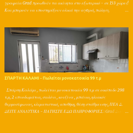
γραφεία Grad προωθούν τα ακίνητα στο εξωτερικό - σε 153 χώρες!
Και μπορούν να υποστηρίξουν ολικά την αγoρά, πώληση,
ενοικίαση, αντιπαροχή, ανταλλαγή, διαχείριση, δανειοδότηση,
ασφάλιση ενός ακινήτου, με τη συνεργασία μηχανικών,
συμβολαιογράφων, δικηγόρων, τεχνικών, λογιστών, τραπεζών και
ασφαλιστικών εταιριών. Παράλληλα παρέχουν μια ολοκληρωμένη
διαφημιστική στρατηγική για το ακίνητό σας, καθώς ο Π.Τσιμπίδης
έχει σπουδές σε διαφήμιση, marketing, δημοσιογραφία,
κτηματομεσιτικά και και κατέχει ακαδημαϊκή πιστοποίηση στις
εκτιμήσεις ακινήτων. ΠΛΗΡΟΦΟΡΙΕΣ : Grad Διεθνή Μεσιτικά
Γραφεία Αθήνα, Σπάρτη Π.Τσιμπίδης Τηλ. 2177077305,
ΣΠΑΡΤΗ ΚΑΛΑΜΙ - Πωλείται μονοκατοικία 99 τ.μ
2731026001, 6980447385 www.grad.gr
Σπάρτη Καλάμι , πωλείται μονοκατοικία 99 τ.μ σε οικόπεδο 298
τ.μ, 2 υπνοδωμάτια, σαλόνι , κουζίνα , μπάνιο, ηλιακός
θερμοσίφωνας, κλιματιστικό, αποθήκη, θέση στάθμευσης, ΠΕΑ Δ.
ΔΕΙΤΕ ΑΝΑΛΥΤΙΚΑ - ΠΑΤΗΣΤΕ ΕΔΩ ΠΛΗΡΟΦΟΡΙΕΣ : Grad Διεθνή
Μεσιτικά Γραφεία Αθήνα, Τρίπολη, Σπάρτη Π.Τσιμπίδης Τηλ.
2103213405, 2731026001, 6980447385 www.grad.gr